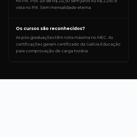
no PIX. Pós: 12x de R$ 212,50 sem juros ou R$ 2.250 à
vista no PIX. Sem mensalidade eterna.
Os cursos são reconhecidos?
As pós-graduações têm nota máxima no MEC. As
certificações geram certificado da Galícia Educação
para comprovação de carga horária.