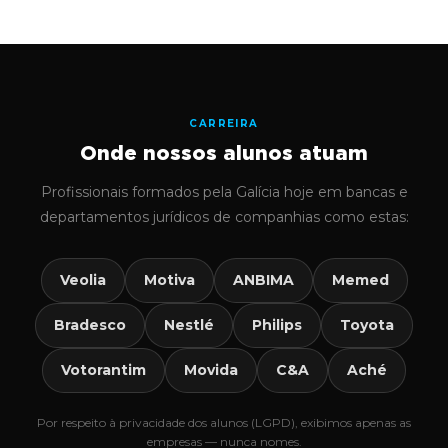
CARREIRA
Onde nossos alunos atuam
Profissionais formados pela Galícia hoje em bancas e
departamentos jurídicos de companhias como estas:
Veolia
Motiva
ANBIMA
Memed
Bradesco
Nestlé
Philips
Toyota
Votorantim
Movida
C&A
Aché
Por respeito à privacidade dos alunos (LGPD), exibimos apenas as
empresas — nunca nomes.