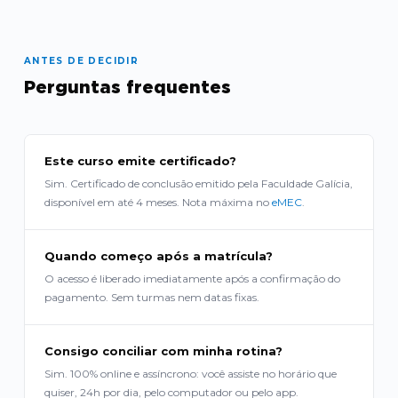
ANTES DE DECIDIR
Perguntas frequentes
Este curso emite certificado?
Sim. Certificado de conclusão emitido pela Faculdade Galícia,
disponível em até 4 meses. Nota máxima no
eMEC
.
Quando começo após a matrícula?
O acesso é liberado imediatamente após a confirmação do
pagamento. Sem turmas nem datas fixas.
Consigo conciliar com minha rotina?
Sim. 100% online e assíncrono: você assiste no horário que
quiser, 24h por dia, pelo computador ou pelo app.