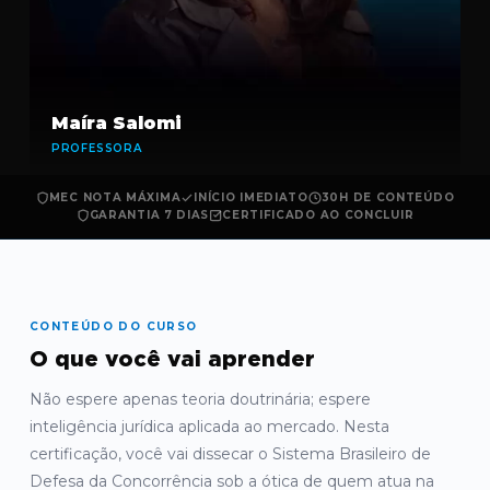
Maíra Salomi
PROFESSORA
MEC NOTA MÁXIMA
INÍCIO IMEDIATO
30H DE CONTEÚDO
GARANTIA 7 DIAS
CERTIFICADO AO CONCLUIR
CONTEÚDO DO CURSO
O que você vai aprender
Não espere apenas teoria doutrinária; espere
inteligência jurídica aplicada ao mercado. Nesta
certificação, você vai dissecar o Sistema Brasileiro de
Defesa da Concorrência sob a ótica de quem atua na