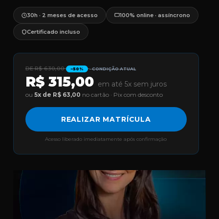
30h · 2 meses de acesso
100% online · assíncrono
Certificado incluso
DE R$ 630,00
· CONDIÇÃO ATUAL
−50%
R$ 315,00
em até 5x sem juros
ou
5x de R$ 63,00
no cartão · Pix com desconto
REALIZAR MATRÍCULA
Acesso liberado imediatamente após confirmação