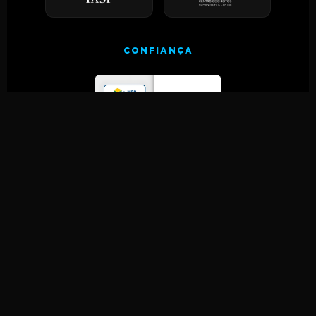
CONFIANÇA
Certificação Profissional em
Crimes Contra a Concorrência
REALIZAR
MATRÍCULA
5x R$ 63,00 · Início imediato · MEC
nota máxima