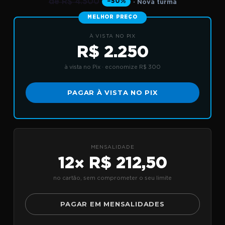
de R$ 4.500
−50%
· Nova turma
MELHOR PREÇO
À VISTA NO PIX
R$ 2.250
à vista no Pix · economize R$ 300
PAGAR À VISTA NO PIX
MENSALIDADE
12× R$ 212,50
no cartão, sem comprometer o seu limite
PAGAR EM MENSALIDADES