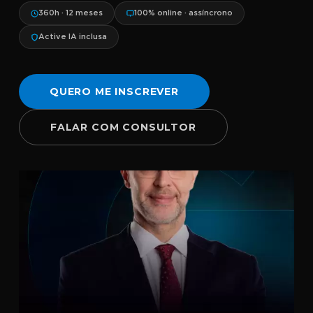
360h · 12 meses
100% online · assíncrono
Active IA inclusa
QUERO ME INSCREVER
FALAR COM CONSULTOR