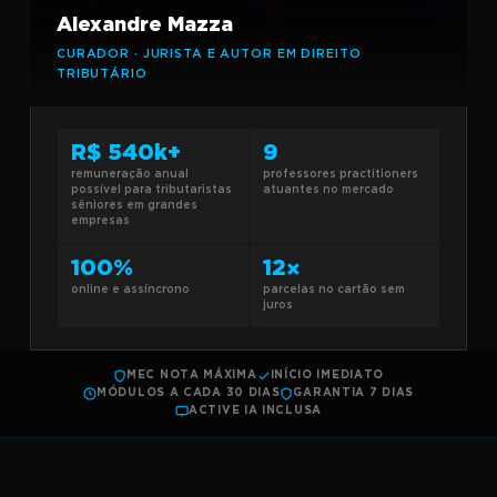
Alexandre Mazza
CURADOR · JURISTA E AUTOR EM DIREITO
TRIBUTÁRIO
R$ 540k+
9
remuneração anual
professores practitioners
possível para tributaristas
atuantes no mercado
sêniores em grandes
empresas
100%
12×
online e assíncrono
parcelas no cartão sem
juros
MEC NOTA MÁXIMA
INÍCIO IMEDIATO
MÓDULOS A CADA 30 DIAS
GARANTIA 7 DIAS
ACTIVE IA INCLUSA