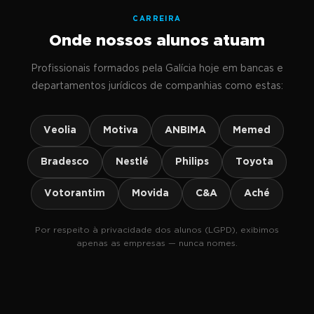
CARREIRA
Onde nossos alunos atuam
Profissionais formados pela Galícia hoje em bancas e
departamentos jurídicos de companhias como estas:
Veolia
Motiva
ANBIMA
Memed
Bradesco
Nestlé
Philips
Toyota
Votorantim
Movida
C&A
Aché
Por respeito à privacidade dos alunos (LGPD), exibimos
apenas as empresas — nunca nomes.