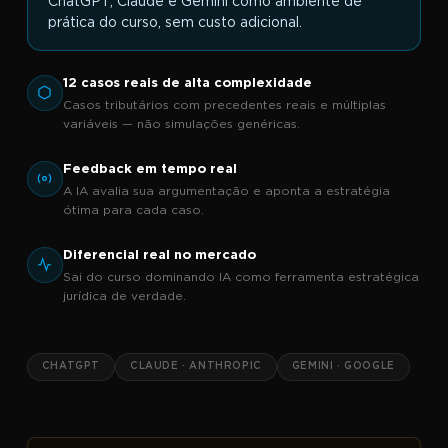
ChatGPT, Claude e Gemini como ambiente de
prática do curso, sem custo adicional.
12 casos reais de alta complexidade
Casos tributários com precedentes reais e múltiplas
variáveis — não simulações genéricas.
Feedback em tempo real
A IA avalia sua argumentação e aponta a estratégia
ótima para cada caso.
Diferencial real no mercado
Sai do curso dominando IA como ferramenta estratégica
jurídica de verdade.
CHATGPT
CLAUDE · ANTHROPIC
GEMINI · GOOGLE